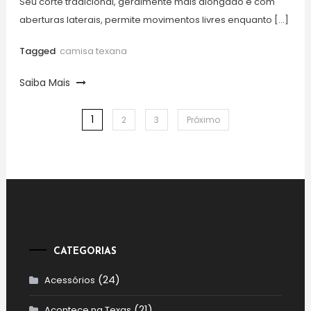
Seu corte tradicional, geralmente mais alongado e com
aberturas laterais, permite movimentos livres enquanto […]
Tagged
camisa texana​
Saiba Mais
1
Paginação
2
3
Próximo
de
posts
CATEGORIAS
(24)
Acessórios
(21)
Acontece na Texas