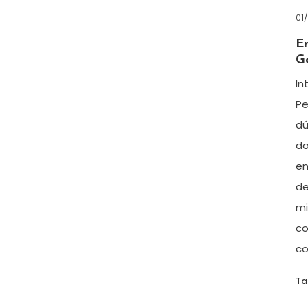
01
E
G
In
Pe
dú
do
en
de
mi
co
co
T