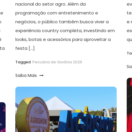
nacional do setor agro. Além da
ev
ce
programação com entretenimento e
te
o
negócios, o público também busca viver a
e 
e
experiência country completa, investindo em
es
ê
looks, botas e acessórios para aproveitar a
qu
ta
festa […]
T
Tagged
Pecuária de Goiânia 2026
Sa
Saiba Mais