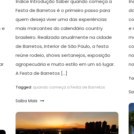
Índice Introdução Saber quando começa a
Ín
Festa de Barretos é o primeiro passo para
da
quem deseja viver uma das experiências
co
s e
mais marcantes do calendário country
e 
brasileiro. Realizada anualmente na cidade
mo
de Barretos, interior de São Paulo, a festa
co
reúne rodeio, shows sertanejos, exposição
no
ar
agropecuária e muito estilo em um só lugar.
no
A Festa de Barretos […]
T
Tagged
quando começa a Festa de Barretos
Sa
Saiba Mais