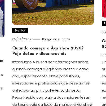
E
Eventos
06
09/04/2026
Thiago dos Santos
O
20
Quando começa a Agrishow 2026?
Veja datas e dicas cruciais
In
no
Introdução A busca por informações sobre
Go
quando começa a Agrishow cresce a cada
qu
 e
ano, especialmente entre produtores,
ev
investidores e profissionais que desejam se
es
E,
antecipar ao principal evento do setor.
ex
Reconhecida como uma das maiores feiras
re
de tecnologia agrícola do mundo, a Agrishow
pr