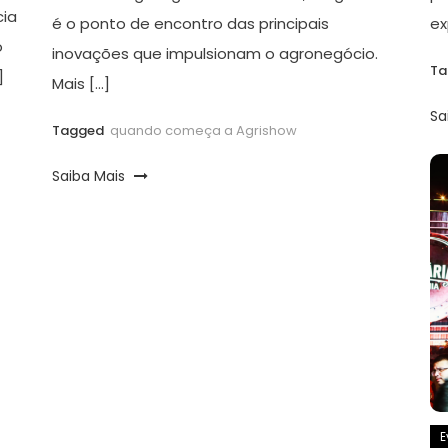
cia
é o ponto de encontro das principais
ex
o
inovações que impulsionam o agronegócio.
T
]
Mais […]
Sa
Tagged
quando começa a Agrishow
Saiba Mais
E