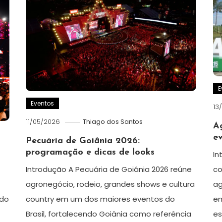
E
Eventos
13
11/05/2026
Thiago dos Santos
A
ev
Pecuária de Goiânia 2026:
programação e dicas de looks
In
Introdução A Pecuária de Goiânia 2026 reúne
co
agronegócio, rodeio, grandes shows e cultura
ag
 do
country em um dos maiores eventos do
em
Brasil, fortalecendo Goiânia como referência
es