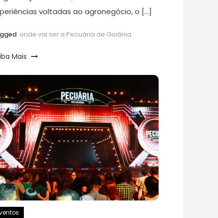
periências voltadas ao agronegócio, o […]
agged
onde vai ser a Pecuária de Goiânia
iba Mais
ventos