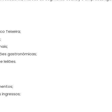
co Teixeira;
;
ais;
ões gastronômicas;
 leilões.
mentos;
 ingressos;