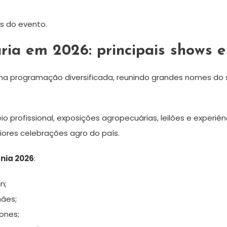
is do evento.
ia em 2026: principais shows e
ma programação diversificada, reunindo grandes nomes do s
 profissional, exposições agropecuárias, leilões e experiên
res celebrações agro do país.
nia 2026
:
n;
hães;
rones;