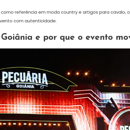
como referência em moda country e artigos para cavalo,
evento com autenticidade.
 Goiânia e por que o evento mo