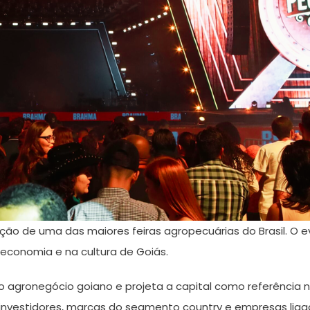
ção de uma das maiores feiras agropecuárias do Brasil. O e
 economia e na cultura de Goiás.
 o agronegócio goiano e projeta a capital como referência 
, investidores, marcas do segmento country e empresas liga