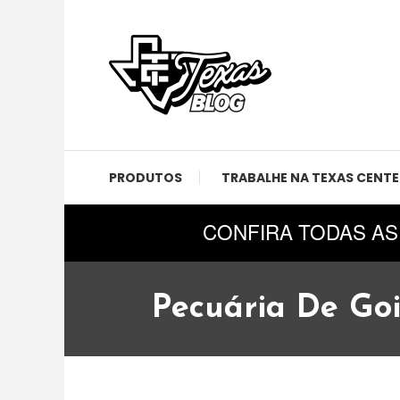
Skip
To
Content
Notícias, eventos e novidades da Disneylândia do
Texas Blog
PRODUTOS
TRABALHE NA TEXAS CENTE
CONFIRA TODAS AS
Pecuária De Go