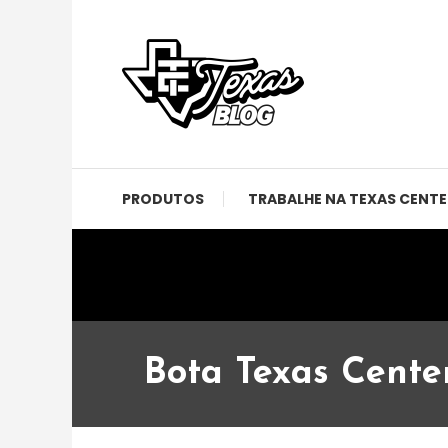
Skip
To
Content
Notícias, eventos e novidades da Disneylândia do
Texas Blog
PRODUTOS
TRABALHE NA TEXAS CENTE
Bota Texas Cente