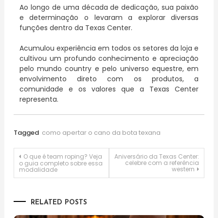
Ao longo de uma década de dedicação, sua paixão
e determinação o levaram a explorar diversas
funções dentro da Texas Center.
Acumulou experiência em todos os setores da loja e
cultivou um profundo conhecimento e apreciação
pelo mundo country e pelo universo equestre, em
envolvimento direto com os produtos, a
comunidade e os valores que a Texas Center
representa.
Tagged
como apertar o cano da bota texana
Navegação
O que é team roping? Veja
Aniversário da Texas Center:
celebre com a referência
o guia completo sobre essa
western
modalidade
de
Post
RELATED POSTS