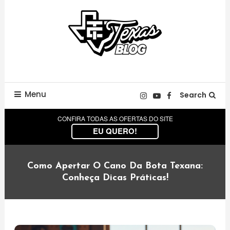
Skip
To
Content
Notícias, eventos e novidades da Disneylândia do Agro, Texas
Texas Blog
Center.
Menu
Search
CONFIRA TODAS AS OFERTAS DO SITE
EU QUERO!
Como Apertar O Cano Da Bota Texana:
Conheça Dicas Práticas!