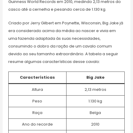
Guinness World Records em 2010, medindo 2,13 metros do
casco até a cernelha e pesando cerca de 1.130 kg.
Criado por Jerry Gilbert em Poynette, Wisconsin, Big Jake já
era considerado acima da média ao nascer e vivia em
uma fazenda adaptada às suas necessidades,
consumindo o dobro da ração de um cavalo comum
devido ao seu tamanho extraordinário. A tabela a seguir
resume algumas características desse cavalo:
Características
Big Jake
Altura
2,13 metros
Peso
1.130 kg
Raça
Belga
Ano do recorde
2010