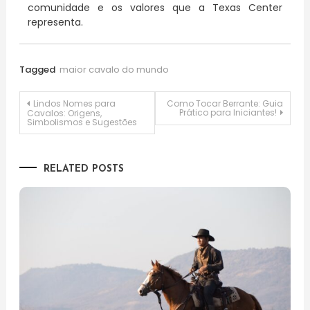
comunidade e os valores que a Texas Center
representa.
Tagged
maior cavalo do mundo
Navegação
Lindos Nomes para
Como Tocar Berrante: Guia
Prático para Iniciantes!
Cavalos: Origens,
Simbolismos e Sugestões
de
Post
RELATED POSTS