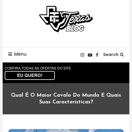
Skip
To
Content
Notícias, eventos e novidades da Disneylândia do Agro, Texas
Texas Blog
Center.
Menu
Search
CONFIRA TODAS AS OFERTAS DO SITE
EU QUERO!
Qual É O Maior Cavalo Do Mundo E Quais
Suas Características?