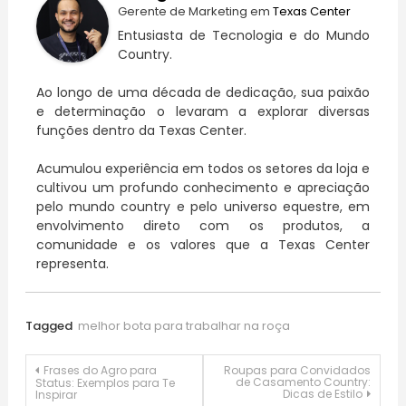
Gerente de Marketing
em
Texas Center
Entusiasta de Tecnologia e do Mundo
Country.
Ao longo de uma década de dedicação, sua paixão
e determinação o levaram a explorar diversas
funções dentro da Texas Center.
Acumulou experiência em todos os setores da loja e
cultivou um profundo conhecimento e apreciação
pelo mundo country e pelo universo equestre, em
envolvimento direto com os produtos, a
comunidade e os valores que a Texas Center
representa.
Tagged
melhor bota para trabalhar na roça
Navegação
Frases do Agro para
Roupas para Convidados
de Casamento Country:
Status: Exemplos para Te
Dicas de Estilo
Inspirar