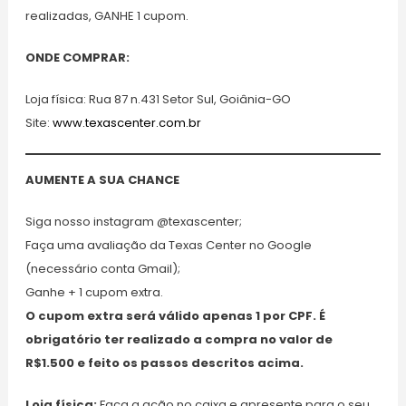
realizadas, GANHE 1 cupom.
ONDE COMPRAR:
Loja física: Rua 87 n.431 Setor Sul, Goiânia-GO
Site:
www.texascenter.com.br
AUMENTE A SUA CHANCE
Siga nosso instagram @texascenter;
Faça uma avaliação da Texas Center no Google
(necessário conta Gmail);
Ganhe + 1 cupom extra.
O cupom extra será válido apenas 1 por CPF. É
obrigatório ter realizado a compra no valor de
R$1.500 e feito os passos descritos acima.
Loja física:
Faça a ação no caixa e apresente para o seu