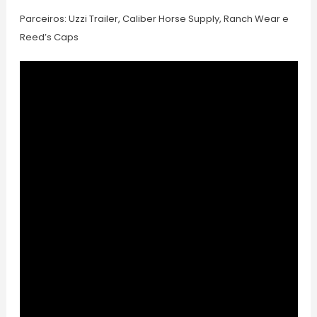
Parceiros: Uzzi Trailer, Caliber Horse Supply, Ranch Wear e
Reed’s Caps