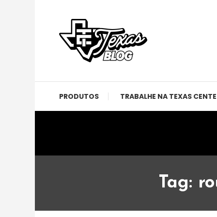
Skip
To
Content
Notícias, eventos e novidades da Disneylândia do
Texas Blog
PRODUTOS
TRABALHE NA TEXAS CENTE
Tag:
ro