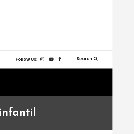
Search
Follow Us:
nfantil