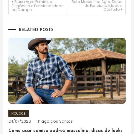
Navegação
Blusa Agro Feminina:
Bota Masculina Agro: Dicas
de Funcionalidade e
Elegância e Funcionalidade
Conforto
no Campo
de
Post
RELATED POSTS
Roupas
24/07/2026
Thiago dos Santos
Como usar camisa xadrez masculina: dicas de looks