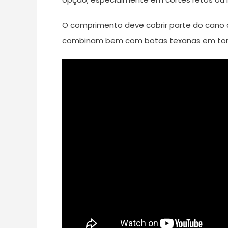
O comprimento deve cobrir parte do cano d
combinam bem com botas texanas em tons