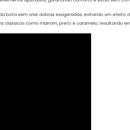
a bota sem criar dobras exageradas, evitando um efeito d
 clássicos como marrom, preto e caramelo, resultando 