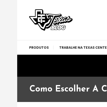
Skip
To
Content
Notícias, eventos e novidades da Disneylândia do
Texas Blog
PRODUTOS
TRABALHE NA TEXAS CENTE
Como Escolher A C