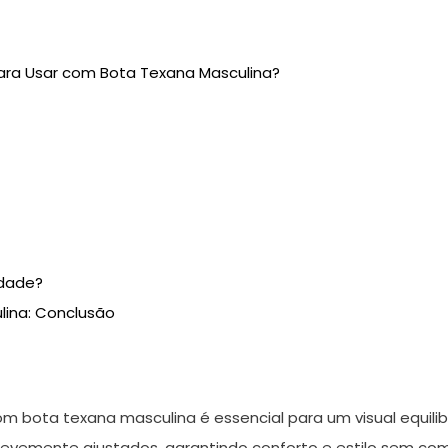
ra Usar com Bota Texana Masculina?
idade?
lina: Conclusão
m bota texana masculina é essencial para um visual equilib
levemente ajustados, garantindo conforto e estilo sem co